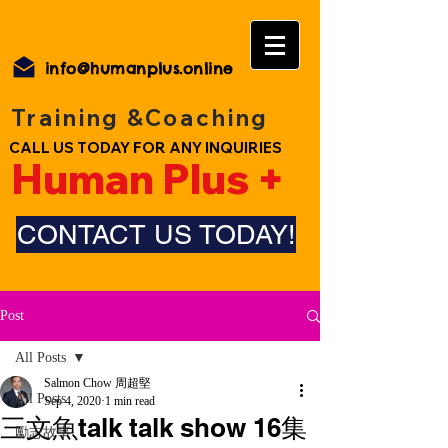
info@humanplus.online
Training &Coaching
CALL US TODAY FOR ANY INQUIRIES
Human Plus +
CONTACT US TODAY!
Post
All Posts
Salmon Chow 周超堅
All Posts
Sep 4, 2020
1 min read
三文魚talk talk show 16集
勵志故事