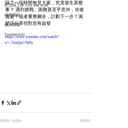
隔了一段時間無見大家，究竟發生甚麼
生活與工作 Life and work
事？ 遇到挑戰、困難甚至乎意外，你會
成長階段
逃避？或者重整腳步，計劃下一步？渴
望這分享些對您有啟發
個人突破
Testimonials
https://www.youtube.com/watch?
v=-7miQzG7hNs