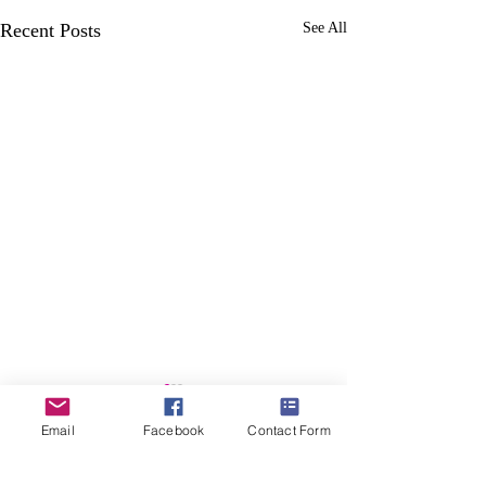
Recent Posts
See All
Ng Kwok Cheun
Email
Facebook
Contact Form
人物誌 ：周超堅先
人生 」作者 Salmon
Comments