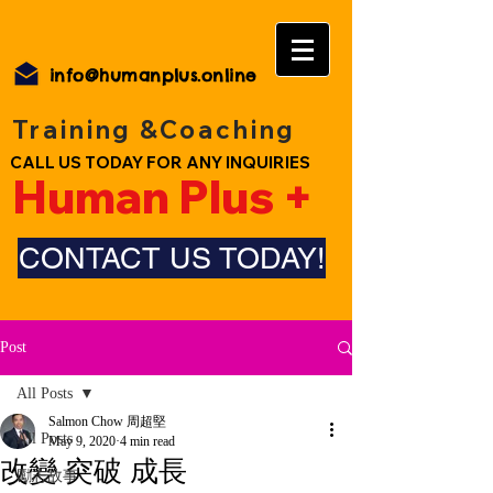
info@humanplus.online
Training &Coaching
CALL US TODAY FOR ANY INQUIRIES
Human Plus +
CONTACT US TODAY!
Post
All Posts
Salmon Chow 周超堅
All Posts
May 9, 2020
4 min read
改變 突破 成長
勵志故事