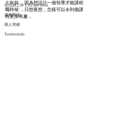
七年前， 因為想設計一個領導才能課程
生活與工作 Life and work
嘅時候 ，日想夜想，怎樣可以令到個課
成長階段
程更加有趣，
個人突破
Testimonials