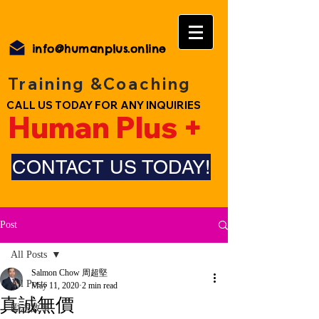
info@humanplus.online
Training &Coaching
CALL US TODAY FOR ANY INQUIRIES
Human Plus +
CONTACT US TODAY!
Post
All Posts
Salmon Chow 周超堅
All Posts
May 11, 2020
2 min read
真誠無價
勵志故事