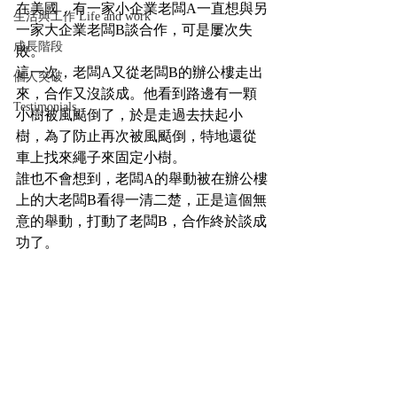
在美國，有一家小企業老闆A一直想與另
生活與工作 Life and work
一家大企業老闆B談合作，可是屢次失
成長階段
敗。
這一次，老闆A又從老闆B的辦公樓走出
個人突破
來，合作又沒談成。他看到路邊有一顆
Testimonials
小樹被風颳倒了，於是走過去扶起小
樹，為了防止再次被風颳倒，特地還從
車上找來繩子來固定小樹。
誰也不會想到，老闆A的舉動被在辦公樓
上的大老闆B看得一清二楚，正是這個無
意的舉動，打動了老闆B，合作終於談成
功了。