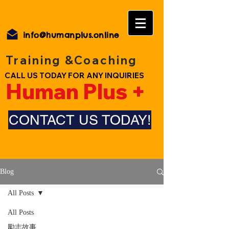
info@humanplus.online
Training &Coaching
CALL US TODAY FOR ANY INQUIRIES
Human Plus +
CONTACT US TODAY!
Blog
All Posts
All Posts
勵志故事