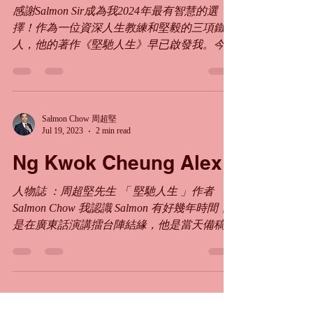
成長和成功?"
感謝Salmon Sir成為我2024年最有智慧的選
擇！作為一位資深人生教練和堅毅的三項鐵
人，他的著作《堅馳人生》早已啟發我。今
年，我決定向這位值得信賴的教練學習，果然
收穫滿滿！每當我面對職業發展上的迷茫，
Salmon Sir總能用一個精準的問題，直接擊中
核心，例如「你是否...
Salmon Chow 周超堅
Jul 19, 2023
2 min read
Ng Kwok Cheung Alex
人物誌 ：周超堅先生 「 堅馳人生 」作者
Salmon Chow 我認識 Salmon 有好幾年時間，
是在廣東話演講擂台陣結緣，他是當天備稿比
賽的亞軍，我被他演講的故事及技巧吸引，於
是主動認識Salmon，情誼因而展開。 我之後