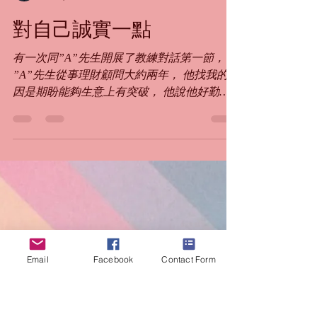
Salmon Chow 周超堅
Jul 17, 2023
1 min read
對自己誠實一點
有一次同”A”先生開展了教練對話第一節，
”A”先生從事理財顧問大約兩年， 他找我的原
因是期盼能夠生意上有突破， 他說他好勤奮
及好學， 而且明確認為保險理財是有意義的
事業， 幫到人又幫到自己。 從傾談的過程
中， 了解到“A”先生真的好勤奮， 活動量亦
很高的，經常...
Email
Facebook
Contact Form